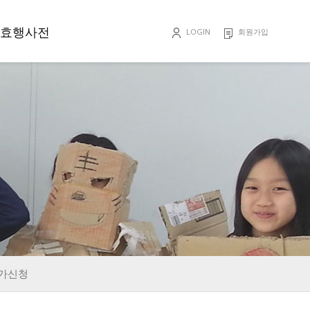
효행사전
LOGIN
회원가입
효행록
가신청