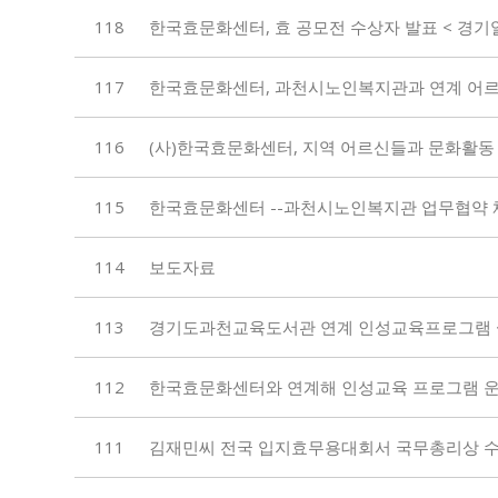
118
한국효문화센터, 효 공모전 수상자 발표 < 경기일보 2
117
한국효문화센터, 과천시노인복지관과 연계 어르
116
(사)한국효문화센터, 지역 어르신들과 문화활동 프로
115
한국효문화센터 --과천시노인복지관 업무협약 
114
보도자료
113
경기도과천교육도서관 연계 인성교육프로그램 
112
한국효문화센터와 연계해 인성교육 프로그램 운
111
김재민씨 전국 입지효무용대회서 국무총리상 수상<경