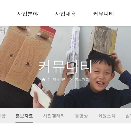
사업분야
사업내용
커뮤니티
축제
입지 효 문화예술축
공지사항
공모
제
홍보자료
무용
세대공감 사랑과 효
사진갤러리
커뮤니티
학술
공모전
동영상
교육
입지 효 무용대회
회원소식
사회공헌
대한민국 효 무용제
참가신청
커뮤니티
홍보자료
출판
학술회의
창작
교육활동
사회공헌
출판&컨텐츠
사항
홍보자료
사진갤러리
동영상
회원소식
참