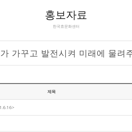
홍보자료
한국효문화센터
리가 가꾸고 발전시켜 미래에 물려
제목
.6.16>