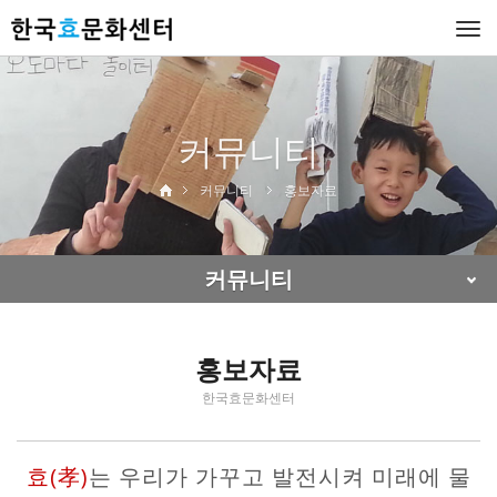
Togg
navi
커뮤니티
커뮤니티
홍보자료
커뮤니티
홍보자료
한국효문화센터
효(孝)
는 우리가 가꾸고 발전시켜 미래에 물