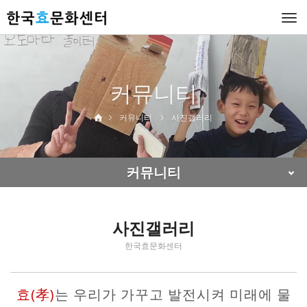
Togg
navi
커뮤니티
커뮤니티
사진갤러리
커뮤니티
사진갤러리
한국효문화센터
효(孝)
는 우리가 가꾸고 발전시켜 미래에 물