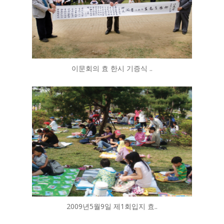
이문회의 효 한시 기증식 ..
2009년5월9일 제1회입지 효..