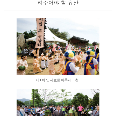
려주어야 할 유산
제1회 입지효문화축제ㅡ청..