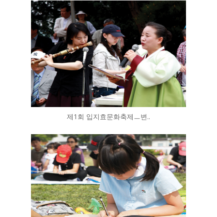
제1회 입지효문화축제ㅡ변..