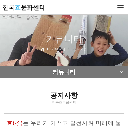
Togg
navi
커뮤니티
커뮤니티
공지사항
커뮤니티
공지사항
한국효문화센터
효(孝)
는 우리가 가꾸고 발전시켜 미래에 물