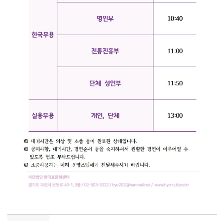
[대회공지]제16회 전국 입지효무용대회 진행순서 및 대기시간 안내 - 소
극장