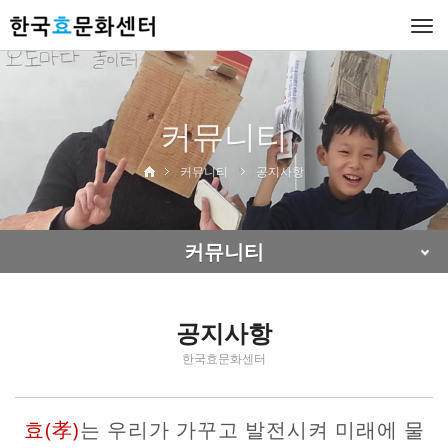
Togg
navi
커뮤니티
커뮤니티
공지사항
커뮤니티
공지사항
한국효문화센터
효(孝)
는 우리가 가꾸고 발전시켜 미래에 물